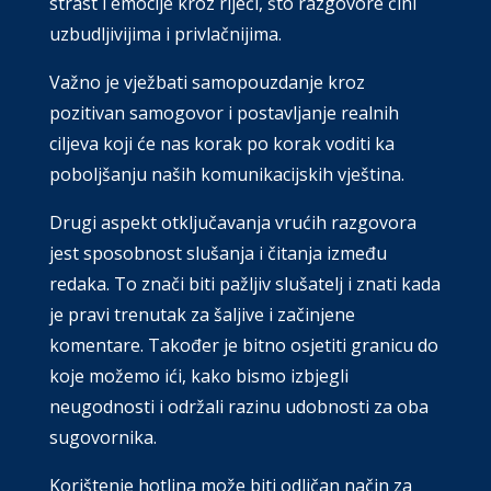
strast i emocije kroz riječi, što razgovore čini
uzbudljivijima i privlačnijima.
Važno je vježbati samopouzdanje kroz
pozitivan samogovor i postavljanje realnih
ciljeva koji će nas korak po korak voditi ka
poboljšanju naših komunikacijskih vještina.
Drugi aspekt otključavanja vrućih razgovora
jest sposobnost slušanja i čitanja između
redaka. To znači biti pažljiv slušatelj i znati kada
je pravi trenutak za šaljive i začinjene
komentare. Također je bitno osjetiti granicu do
koje možemo ići, kako bismo izbjegli
neugodnosti i održali razinu udobnosti za oba
sugovornika.
Korištenje hotlina može biti odličan način za