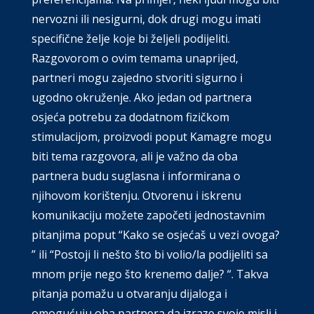
nervozni ili nesigurni, dok drugi mogu imati
specifične želje koje bi željeli podijeliti.
Razgovorom o ovim temama unaprijed,
partneri mogu zajedno stvoriti sigurno i
ugodno okruženje. Ako jedan od partnera
osjeća potrebu za dodatnom fizičkom
stimulacijom, proizvodi poput Kamagre mogu
biti tema razgovora, ali je važno da oba
partnera budu suglasna i informirana o
njihovom korištenju. Otvorenu i iskrenu
komunikaciju možete započeti jednostavnim
pitanjima poput “Kako se osjećaš u vezi ovoga?
” ili “Postoji li nešto što bi volio/la podijeliti sa
mnom prije nego što krenemo dalje? “. Takva
pitanja pomažu u otvaranju dijaloga i
omogućuju oba partnera da izraze svoje misli i