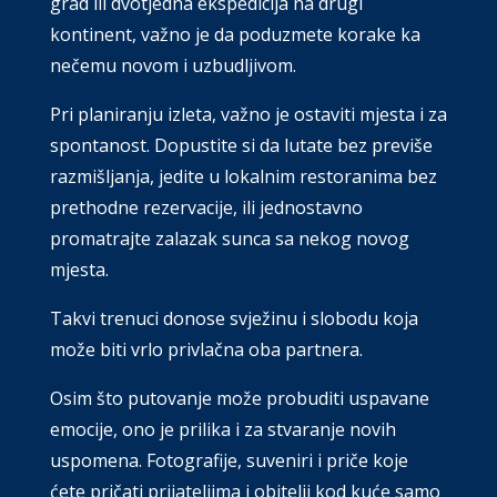
grad ili dvotjedna ekspedicija na drugi
kontinent, važno je da poduzmete korake ka
nečemu novom i uzbudljivom.
Pri planiranju izleta, važno je ostaviti mjesta i za
spontanost. Dopustite si da lutate bez previše
razmišljanja, jedite u lokalnim restoranima bez
prethodne rezervacije, ili jednostavno
promatrajte zalazak sunca sa nekog novog
mjesta.
Takvi trenuci donose svježinu i slobodu koja
može biti vrlo privlačna oba partnera.
Osim što putovanje može probuditi uspavane
emocije, ono je prilika i za stvaranje novih
uspomena. Fotografije, suveniri i priče koje
ćete pričati prijateljima i obitelji kod kuće samo