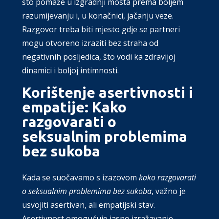
što pomaže u izgradnji mosta prema boljem
razumijevanju i, u konačnici, jačanju veze.
Razgovor treba biti mjesto gdje se partneri
mogu otvoreno izraziti bez straha od
negativnih posljedica, što vodi ka zdravijoj
dinamici i boljoj intimnosti.
Korištenje asertivnosti i
empatije: Kako
razgovarati o
seksualnim problemima
bez sukoba
Kada se suočavamo s izazovom
kako razgovarati
o seksualnim problemima bez sukoba
, važno je
usvojiti asertivan, ali empatijski stav.
Asertivnost omogućuje jasno izražavanje