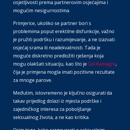
osjetljivosti prema partnerovim osjećajima i
mogućim nesigurnostima.
Primjerice, ukoliko se partner bori s
problemima poput erektilne disfunkcije, važno
je pružiti podršku i razumijevanje, a ne izazvati
osjećaj srama ili neadekvatnosti. Tada je
moguće diskretno predložiti rješenja koja
mogu olakšati situaciju, kao što je
Gel Kamagra
,
čija je primjena mogla imati pozitivne rezultate
za mnoge parove.
Međutim, istovremeno je ključno osigurati da
takav prijedlog dolazi iz mjesta podrške i
zajedničkog interesa za poboljšanje
seksualnog života, a ne kao kritika.
Osim toga,
kako razgovarati o seksualnim